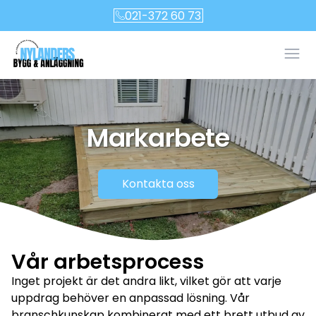
021-372 60 73
Öpp
Markarbete
Kontakta oss
Vår arbetsprocess
Inget projekt är det andra likt, vilket gör att varje
uppdrag behöver en anpassad lösning. Vår
branschkunskap
kombinerat med ett brett utbud av