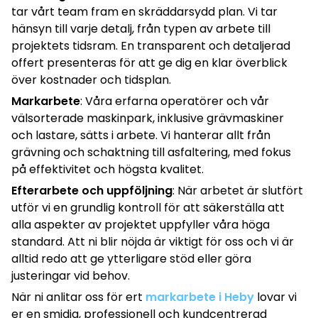
tar vårt team fram en skräddarsydd plan. Vi tar
hänsyn till varje detalj, från typen av arbete till
projektets tidsram. En transparent och detaljerad
offert presenteras för att ge dig en klar överblick
över kostnader och tidsplan.
Markarbete
: Våra erfarna operatörer och vår
välsorterade maskinpark, inklusive grävmaskiner
och lastare, sätts i arbete. Vi hanterar allt från
grävning och schaktning till asfaltering, med fokus
på effektivitet och högsta kvalitet.
Efterarbete och uppföljning
: När arbetet är slutfört
utför vi en grundlig kontroll för att säkerställa att
alla aspekter av projektet uppfyller våra höga
standard. Att ni blir nöjda är viktigt för oss och vi är
alltid redo att ge ytterligare stöd eller göra
justeringar vid behov.
När ni anlitar oss för ert
markarbete i Heby
lovar vi
er en smidig, professionell och kundcentrerad