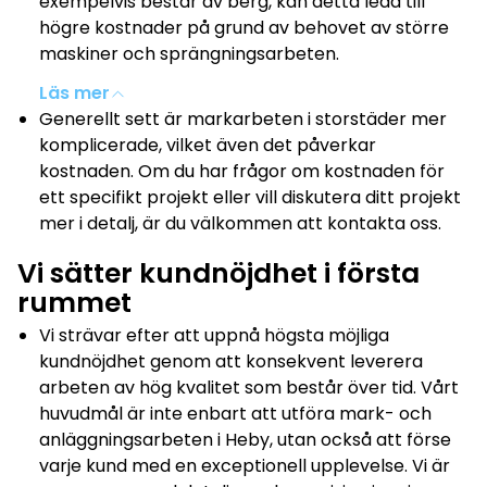
exempelvis består av berg, kan detta leda till
högre kostnader på grund av behovet av större
maskiner och sprängningsarbeten.
Andra faktorer som påverkar kostnaden
Läs mer
inkluderar transport av material, analys av
Generellt sett är markarbeten i storstäder mer
markens bärighet och eventuellt
komplicerade, vilket även det påverkar
dräneringsbehov.
kostnaden. Om du har frågor om kostnaden för
ett specifikt projekt eller vill diskutera ditt projekt
mer i detalj, är du välkommen att kontakta oss.
Vi sätter kundnöjdhet i första
rummet
Vi strävar efter att uppnå högsta möjliga
kundnöjdhet genom att konsekvent leverera
arbeten av hög kvalitet som består över tid. Vårt
huvudmål är inte enbart att utföra mark- och
anläggningsarbeten i Heby, utan också att förse
varje kund med en exceptionell upplevelse. Vi är