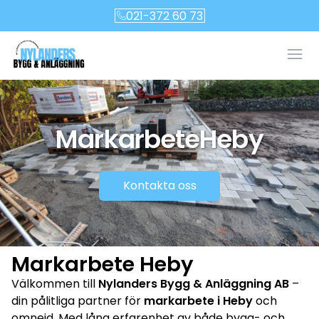
021-372 60 73
Öpp
Markarbete
Heby
Kontakta oss
Markarbete Heby
Välkommen till
Nylanders Bygg & Anläggning AB
–
din pålitliga partner för
markarbete i Heby
och
omnejd. Med lång erfarenhet av både bygg- och